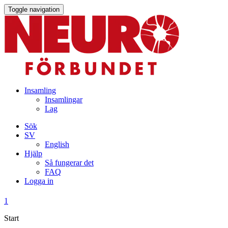
Toggle navigation
Insamling
Insamlingar
Lag
Sök
SV
English
Hjälp
Så fungerar det
FAQ
Logga in
1
Start