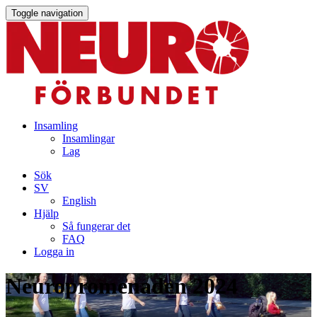
Toggle navigation
Insamling
Insamlingar
Lag
Sök
SV
English
Hjälp
Så fungerar det
FAQ
Logga in
Neuropromenaden 2024