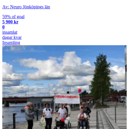
Av: Neuro Jönköpings län
59% of goal
5 900 kr
0
insamlat
dagar kvar
Insamling