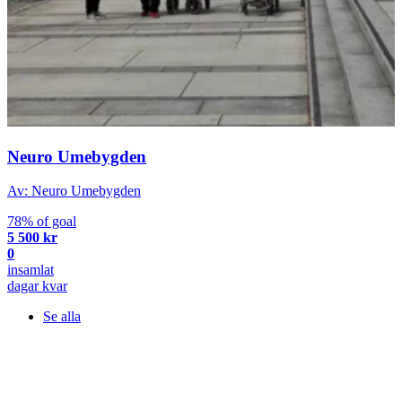
Neuro Umebygden
Av: Neuro Umebygden
78% of goal
5 500 kr
0
insamlat
dagar kvar
Se alla