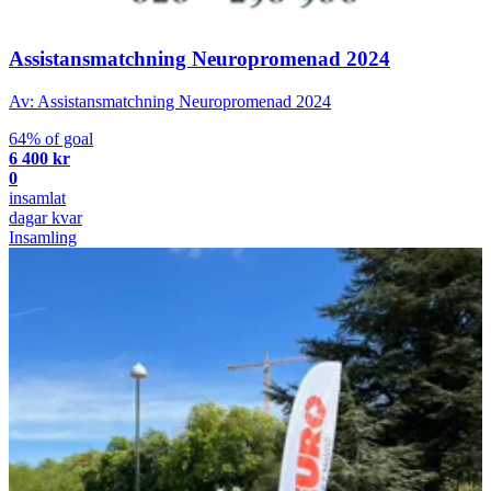
Assistansmatchning Neuropromenad 2024
Av: Assistansmatchning Neuropromenad 2024
64% of goal
6 400 kr
0
insamlat
dagar kvar
Insamling