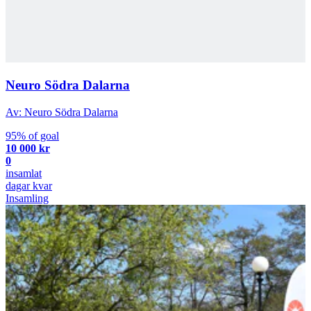
Neuro Södra Dalarna
Av: Neuro Södra Dalarna
95% of goal
10 000 kr
0
insamlat
dagar kvar
Insamling