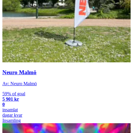
Neuro Malmö
Av: Neuro Malmö
59% of goal
5 901 kr
0
insamlat
dagar kvar
Insamling