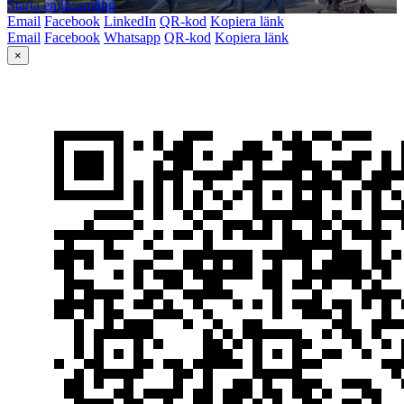
Starta en insamling
Email
Facebook
LinkedIn
QR-kod
Kopiera länk
Email
Facebook
Whatsapp
QR-kod
Kopiera länk
×