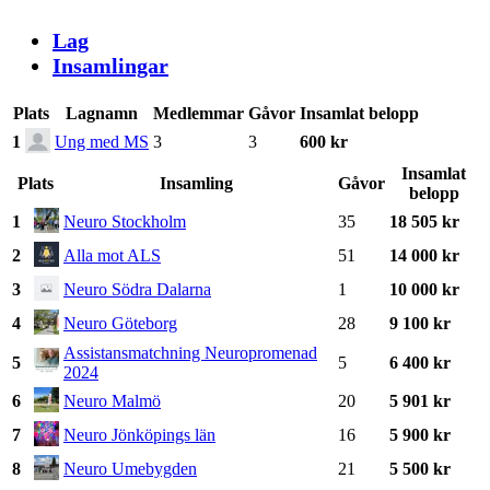
Lag
Insamlingar
Plats
Lagnamn
Medlemmar
Gåvor
Insamlat belopp
1
Ung med MS
3
3
600 kr
Insamlat
Plats
Insamling
Gåvor
belopp
1
Neuro Stockholm
35
18 505 kr
2
Alla mot ALS
51
14 000 kr
3
Neuro Södra Dalarna
1
10 000 kr
4
Neuro Göteborg
28
9 100 kr
Assistansmatchning Neuropromenad
5
5
6 400 kr
2024
6
Neuro Malmö
20
5 901 kr
7
Neuro Jönköpings län
16
5 900 kr
8
Neuro Umebygden
21
5 500 kr