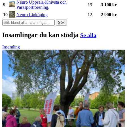
Neuro Uppsala-Knivsta och
9
19
3 100 kr
Parasportförening.
10
Neuro Linköping
12
2 900 kr
Sök
Insamlingar du kan stödja
Se alla
Insamling