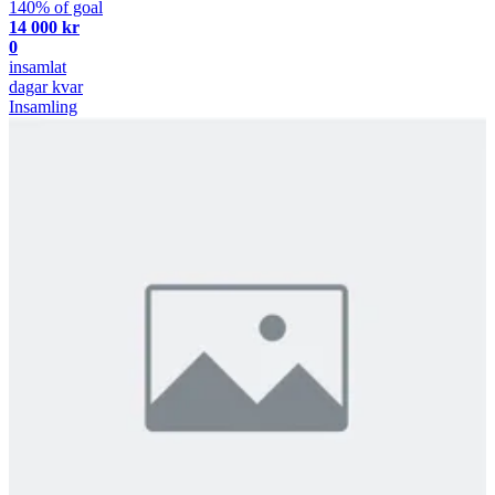
140% of goal
14 000 kr
0
insamlat
dagar kvar
Insamling