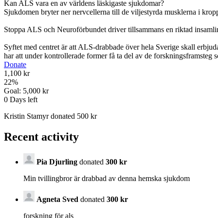
Kan ALS vara en av världens läskigaste sjukdomar?
Sjukdomen bryter ner nervcellerna till de viljestyrda musklerna i kr
Stoppa ALS och Neuroförbundet driver tillsammans en riktad insamling
Syftet med centret är att ALS-drabbade över hela Sverige skall erbjudas
har att under kontrollerade former få ta del av de forskningsframsteg 
Donate
1,100 kr
22
%
Goal:
5,000 kr
0
Days left
Kristin Stamyr donated 500 kr
Recent activity
Pia Djurling
donated
300 kr
Min tvillingbror är drabbad av denna hemska sjukdom
Agneta Sved
donated
300 kr
forskning för als