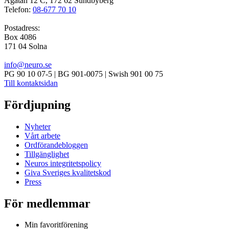
Ågatan 12 C, 172 62 Sundbyberg
Telefon:
08-677 70 10
Postadress:
Box 4086
171 04 Solna
info@neuro.se
PG 90 10 07-5 | BG 901-0075 | Swish 901 00 75
Till kontaktsidan
Fördjupning
Nyheter
Vårt arbete
Ordförandebloggen
Tillgänglighet
Neuros integritetspolicy
Giva Sveriges kvalitetskod
Press
För medlemmar
Min favoritförening