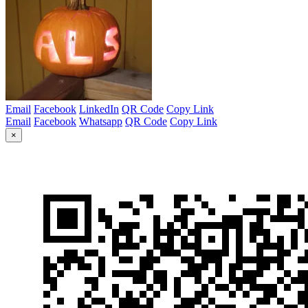
Email
Facebook
LinkedIn
QR Code
Copy Link
Email
Facebook
Whatsapp
QR Code
Copy Link
×