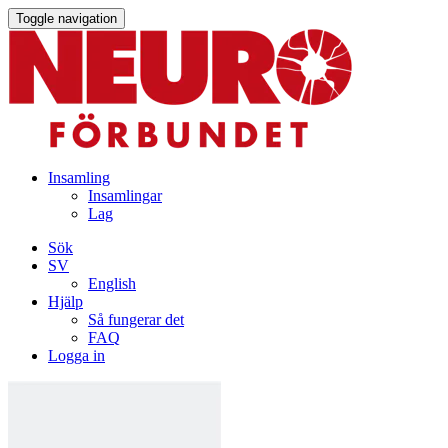
Toggle navigation
Insamling
Insamlingar
Lag
Sök
SV
English
Hjälp
Så fungerar det
FAQ
Logga in