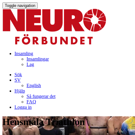
Toggle navigation
Insamling
Insamlingar
Lag
Sök
SV
English
Hjälp
Så fungerar det
FAQ
Logga in
Hensmåla Triathlon