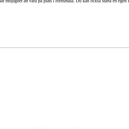
har möjlighet att vara på plats i Hensmåla. Du kan också starta en egen 