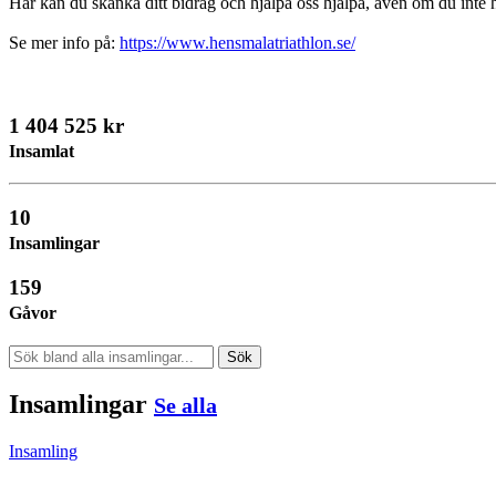
Här kan du skänka ditt bidrag och hjälpa oss hjälpa, även om du inte 
Se mer info på:
https://www.hensmalatriathlon.se/
1 404 525 kr
Insamlat
10
Insamlingar
159
Gåvor
Sök
Insamlingar
Se alla
Insamling