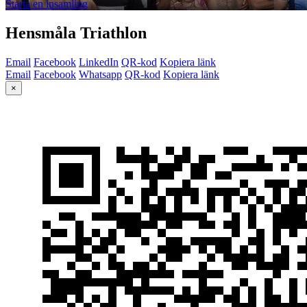
Starta en insamling
Hensmåla Triathlon
Email
Facebook
LinkedIn
QR-kod
Kopiera länk
Email
Facebook
Whatsapp
QR-kod
Kopiera länk
×