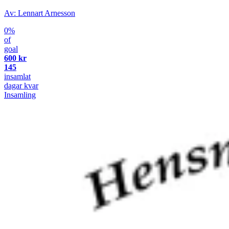
Av: Lennart Arnesson
0%
of
goal
600 kr
145
insamlat
dagar kvar
Insamling